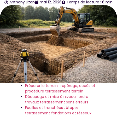
Anthony Lizon
mai 12, 2026
Temps de lecture : 6 min
Préparer le terrain : repérage, accès et
procédure terrassement terrain
Décapage et mise à niveau : ordre
travaux terrassement sans erreurs
Fouilles et tranchées : étapes
terrassement fondations et réseaux