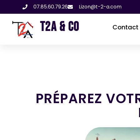
07.85.60.79.26
Lizon@t-2-a.com
T2A & CO
Contact
PRÉPAREZ VOT