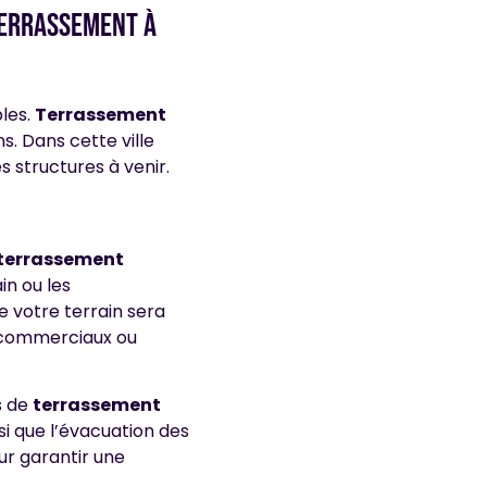
terrassement à
bles.
Terrassement
s. Dans cette ville
s structures à venir.
terrassement
n ou les
 votre terrain sera
, commerciaux ou
s de
terrassement
nsi que l’évacuation des
our garantir une