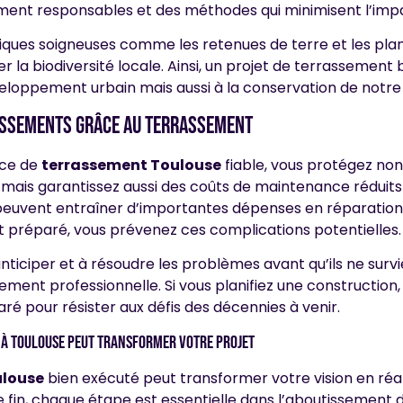
ent responsables et des méthodes qui minimisent l’impa
iques soigneuses comme les retenues de terre et les plan
 la biodiversité locale. Ainsi, un projet de terrassement b
loppement urbain mais aussi à la conservation de notre 
issements grâce au terrassement
ice de
terrassement Toulouse
fiable, vous protégez no
 mais garantissez aussi des coûts de maintenance réduits
peuvent entraîner d’importantes dépenses en réparation 
t préparé, vous prévenez ces complications potentielles.
anticiper et à résoudre les problèmes avant qu’ils ne sur
ement professionnelle. Si vous planifiez une construction
aré pour résister aux défis des décennies à venir.
à toulouse peut transformer votre projet
ulouse
bien exécuté peut transformer votre vision en réal
 fin, chaque étape est essentielle dans l’aboutissement 