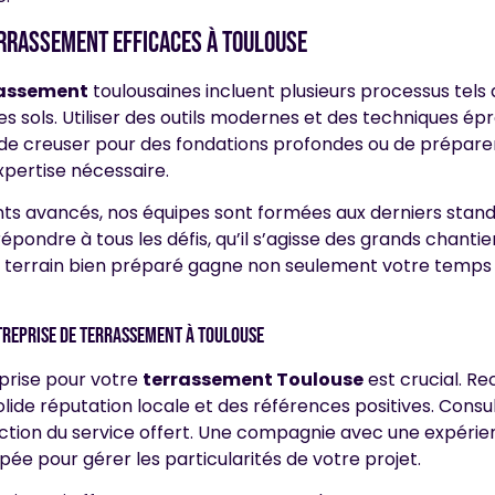
errassement efficaces à toulouse
rassement
toulousaines incluent plusieurs processus tels 
 des sols. Utiliser des outils modernes et des techniques ép
de creuser pour des fondations profondes ou de préparer
xpertise nécessaire.
s avancés, nos équipes sont formées aux derniers standar
pondre à tous les défis, qu’il s’agisse des grands chantie
 terrain bien préparé gagne non seulement votre temps m
reprise de terrassement à toulouse
eprise pour votre
terrassement Toulouse
est crucial. R
lide réputation locale et des références positives. Consult
action du service offert. Une compagnie avec une expérie
pée pour gérer les particularités de votre projet.