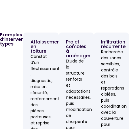
Exemples
d’interventions
Affaissement
Projet
Infiltration
types
en
combles
récurrente
toiture
à
Recherche
aménager
Constat
des zones
Étude de
d’un
sensibles,
la
fléchissement
contrôle
structure,
:
des bois
renforts
diagnostic,
et
et
mise en
réparations
adaptations
sécurité,
ciblées,
nécessaires,
renforcement
puis
puis
des
coordination
modification
pièces
avec la
de
porteuses
couverture
charpente
et reprise
pour
pour
des