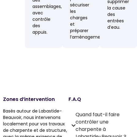
supprimer
sécuriser
assemblages,
la cause
les
avec
des
charges
contrôle
entrées
et
des
d’eau.
préparer
appuis.
l’aménagement.
Zones d’intervention
F.A.Q
Basés autour de Labastide-
Quand faut-il faire
Beauvoir, nous intervenons
contrôler une
localement pour vos travaux
charpente à
de charpente et de structure,
Labastide-Beauvoir ?
avec la même exigence de