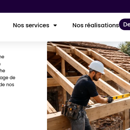
De
Nos services
Nos réalisations​
ne
n
che
page de
de nos