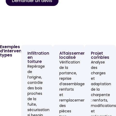
Demander un devis
Exemples
d’interventions
Infiltration
Affaissement
Projet
types
en
localisé
combles
toiture
Vérification
Analyse
Repérage
de la
des
de
portance,
charges
l’origine,
reprise
et
contrôle
d’assemblages,
adaptation
des bois
renforts
de la
proches
et
charpente
de la
remplacement
: renforts,
fuite,
des
modifications
sécurisation
pièces
et
si besoin