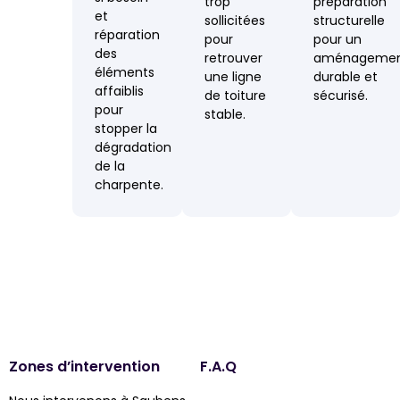
trop
préparation
et
sollicitées
structurelle
réparation
pour
pour un
des
retrouver
aménageme
éléments
une ligne
durable et
affaiblis
de toiture
sécurisé.
pour
stable.
stopper la
dégradation
de la
charpente.
Zones d’intervention
F.A.Q