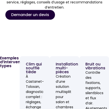
service, réglages, conseils d’usage et recommandations
d’entretien.
Demander un devis
Exemples
d’interventions
Clim qui
Installation
Bruit ou
types
souffle
multi-
vibrations
tiède
pièces
Contrôle
À
Création
des
Castanet-
d’une
fixations,
Tolosan,
solution
supports,
diagnostic
multisplit
silentblocs
complet :
pour
et flux
réglages,
salon et
d’air.
échange
chambres
Ajustements