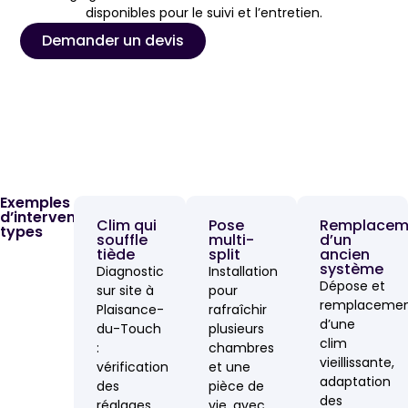
disponibles pour le suivi et l’entretien.
Demander un devis
Exemples
d’interventions
Clim qui
Pose
Remplacem
types
souffle
multi-
d’un
tiède
split
ancien
système
Diagnostic
Installation
Dépose et
sur site à
pour
remplaceme
Plaisance-
rafraîchir
d’une
du-Touch
plusieurs
clim
:
chambres
vieillissante,
vérification
et une
adaptation
des
pièce de
des
réglages,
vie, avec