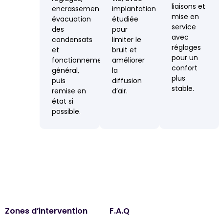
liaisons et
encrassement,
implantation
mise en
évacuation
étudiée
service
des
pour
avec
condensats
limiter le
réglages
et
bruit et
pour un
fonctionnement
améliorer
confort
général,
la
plus
puis
diffusion
stable.
remise en
d’air.
état si
possible.
Zones d’intervention
F.A.Q