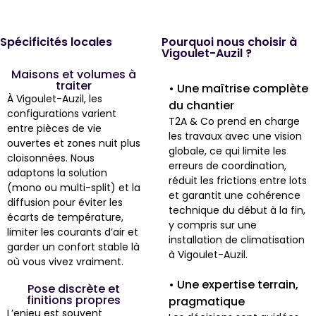
Spécificités locales
Pourquoi nous choisir à
Vigoulet-Auzil ?
Maisons et volumes à
traiter
• Une maîtrise complète
À Vigoulet-Auzil, les
du chantier
configurations varient
T2A & Co prend en charge
entre pièces de vie
les travaux avec une vision
ouvertes et zones nuit plus
globale, ce qui limite les
cloisonnées. Nous
erreurs de coordination,
adaptons la solution
réduit les frictions entre lots
(mono ou multi-split) et la
et garantit une cohérence
diffusion pour éviter les
technique du début à la fin,
écarts de température,
y compris sur une
limiter les courants d’air et
installation de climatisation
garder un confort stable là
à Vigoulet-Auzil.
où vous vivez vraiment.
• Une expertise terrain,
Pose discrète et
finitions propres
pragmatique
L’enjeu est souvent