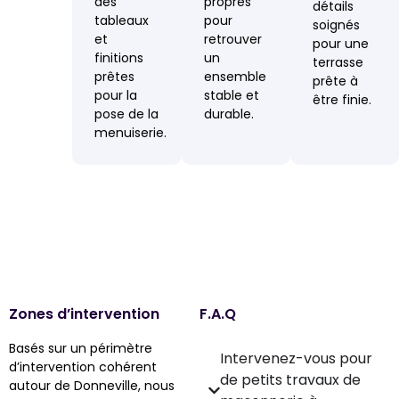
des
propres
détails
tableaux
pour
soignés
et
retrouver
pour une
finitions
un
terrasse
prêtes
ensemble
prête à
pour la
stable et
être finie.
pose de la
durable.
menuiserie.
Zones d’intervention
F.A.Q
Basés sur un périmètre
Intervenez-vous pour
d’intervention cohérent
de petits travaux de
autour de Donneville, nous