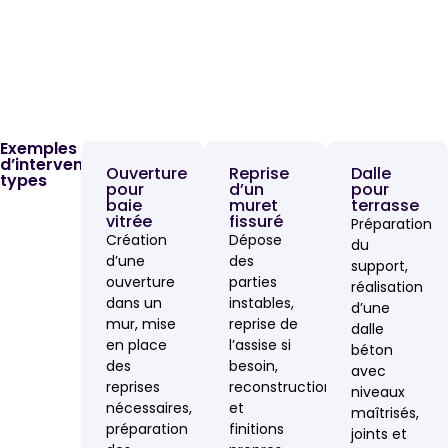
Exemples
d’interventions
Ouverture
Reprise
Dalle
types
pour
d’un
pour
baie
muret
terrasse
vitrée
fissuré
Préparation
Création
Dépose
du
d’une
des
support,
ouverture
parties
réalisation
dans un
instables,
d’une
mur, mise
reprise de
dalle
en place
l’assise si
béton
des
besoin,
avec
reprises
reconstruction
niveaux
nécessaires,
et
maîtrisés,
préparation
finitions
joints et