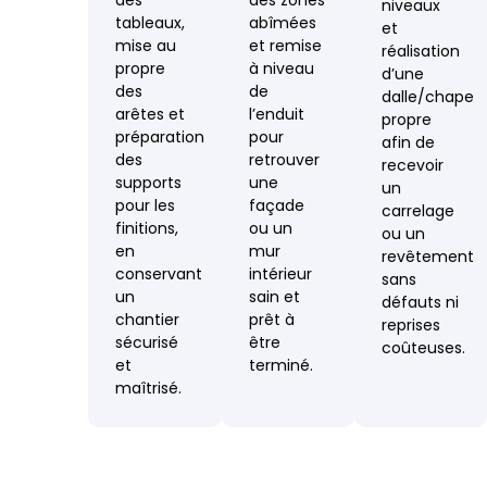
niveaux
tableaux,
abîmées
et
mise au
et remise
réalisation
propre
à niveau
d’une
des
de
dalle/chape
arêtes et
l’enduit
propre
préparation
pour
afin de
des
retrouver
recevoir
supports
une
un
pour les
façade
carrelage
finitions,
ou un
ou un
en
mur
revêtement
conservant
intérieur
sans
un
sain et
défauts ni
chantier
prêt à
reprises
sécurisé
être
coûteuses.
et
terminé.
maîtrisé.