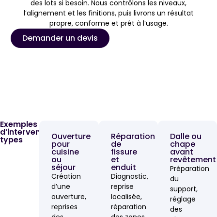
des lots si besoin. Nous contrôlons les niveaux,
l’alignement et les finitions, puis livrons un résultat
propre, conforme et prêt à l’usage.
Demander un devis
Exemples
d’interventions
Ouverture
Réparation
Dalle ou
types
pour
de
chape
cuisine
fissure
avant
ou
et
revêtement
séjour
enduit
Préparation
Création
Diagnostic,
du
d’une
reprise
support,
ouverture,
localisée,
réglage
reprises
réparation
des
des
des zones