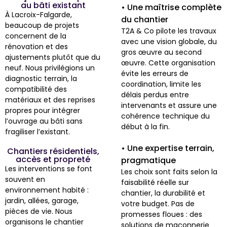
au bâti existant
• Une maîtrise complète
À Lacroix-Falgarde,
du chantier
beaucoup de projets
T2A & Co pilote les travaux
concernent de la
avec une vision globale, du
rénovation et des
gros œuvre au second
ajustements plutôt que du
œuvre. Cette organisation
neuf. Nous privilégions un
évite les erreurs de
diagnostic terrain, la
coordination, limite les
compatibilité des
délais perdus entre
matériaux et des reprises
intervenants et assure une
propres pour intégrer
cohérence technique du
l’ouvrage au bâti sans
début à la fin.
fragiliser l’existant.
• Une expertise terrain,
Chantiers résidentiels,
accès et propreté
pragmatique
Les interventions se font
Les choix sont faits selon la
souvent en
faisabilité réelle sur
environnement habité :
chantier, la durabilité et
jardin, allées, garage,
votre budget. Pas de
pièces de vie. Nous
promesses floues : des
organisons le chantier
solutions de maçonnerie