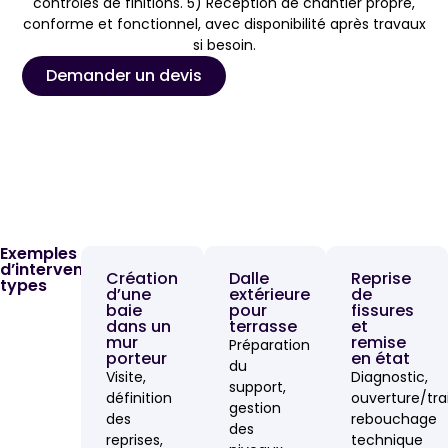
contrôles de finitions. 5) Réception de chantier propre,
conforme et fonctionnel, avec disponibilité après travaux
si besoin.
Demander un devis
Exemples
d’interventions
Création
Dalle
Reprise
types
d’une
extérieure
de
baie
pour
fissures
dans un
terrasse
et
mur
remise
Préparation
porteur
en état
du
Visite,
Diagnostic,
support,
définition
ouverture/tra
gestion
des
rebouchage
des
reprises,
technique