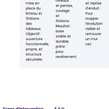
niveaux
mise en
et reprise
et pentes,
place du
d’enduit.
coulage
linteau et
Pour
et
finitions
stopper
finitions.
des
l’évolution
Résultat :
tableaux.
visible et
base
Objectif :
retrouver
stable et
ouverture
un mur
durable,
fonctionnelle,
net.
prête
propre, et
pour
structure
revêtement.
sécurisée.
Zones d’intervention
F.A.Q