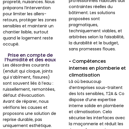
professionnels habitués aux
propreté, nuisances. Nous
contraintes réelles du
préparons l’intervention
bâtiment. Les solutions
pour limiter les allers-
proposées sont
retours, protéger les zones
pragmatiques,
sensibles et maintenir un
techniquement viables, et
chantier lisible, surtout
arbitrées selon la faisabilité,
quand le logement reste
la durabilité et le budget,
occupé.
sans promesses floues.
Prise en compte de
l’humidité et des eaux
• Compétences
Les désordres courants
internes en plomberie et
(enduit qui cloque, joints
climatisation
qui s’abîment, fissures)
Là où beaucoup
sont souvent liés à l’eau :
d’entreprises sous-traitent
ruissellement, remontées,
des lots sensibles, T2A & Co
défaut d’évacuation.
dispose d’une expertise
Avant de réparer, nous
interne solide en plomberie
vérifions les causes et
et climatisation. Cela
proposons une solution de
sécurise les interfaces avec
reprise durable, pas
la maçonnerie et réduit les
uniquement esthétique.