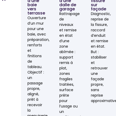
d’une
d’une
fissure
baie
dalle de
sur
vers
garage
façade
terrasse
Rattrapage
Diagnostic,
Ouverture
de
reprise de
d’un mur
niveaux
la fissure,
pour une
et remise
raccord
baie, avec
en état
d’enduit
préparation,
d’une
et remise
renforts
zone
en état.
et
abîmée :
But :
finitions
support
stabiliser
de
remis à
et
tableau.
plat,
retrouver
Objectif :
zones
une
un
fragiles
façade
passage
traitées,
propre,
propre,
surface
sans
aligné,
prête
reprise
prêt à
pour
approximative
recevoir
l’usage ou
la
un
menuiserie.