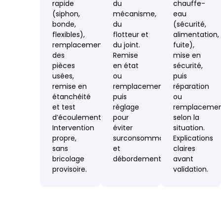
rapide
du
chauffe-
(siphon,
mécanisme,
eau
bonde,
du
(sécurité,
flexibles),
flotteur et
alimentation,
remplacement
du joint.
fuite),
des
Remise
mise en
pièces
en état
sécurité,
usées,
ou
puis
remise en
remplacement,
réparation
étanchéité
puis
ou
et test
réglage
remplaceme
d’écoulement.
pour
selon la
Intervention
éviter
situation.
propre,
surconsommation
Explications
sans
et
claires
bricolage
débordement.
avant
provisoire.
validation.