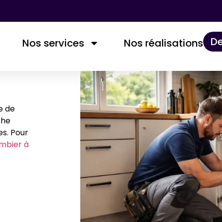
De
Nos services
Nos réalisations​
e de
che
es. Pour
mbier à