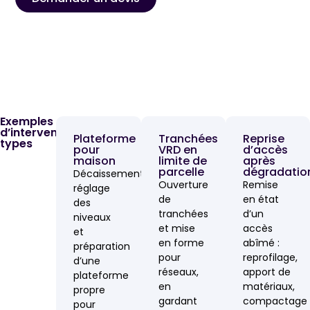
Exemples
d’interventions
Plateforme
Tranchées
Reprise
types
pour
VRD en
d’accès
maison
limite de
après
parcelle
dégradatio
Décaissement,
Ouverture
Remise
réglage
de
en état
des
tranchées
d’un
niveaux
et mise
accès
et
en forme
abîmé :
préparation
pour
reprofilage,
d’une
réseaux,
apport de
plateforme
en
matériaux,
propre
gardant
compactage
pour