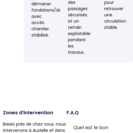
des
pour
démarrer
passages
retrouver
fondations/dallage,
sécurisés
une
avec
et un
circulation
accès
terrain
stable.
chantier
exploitable
stabilisé.
pendant
les
travaux.
Zones d’intervention
F.A.Q
Basés près de chez vous, nous
Quel est le bon
intervenons à Auzielle et dans