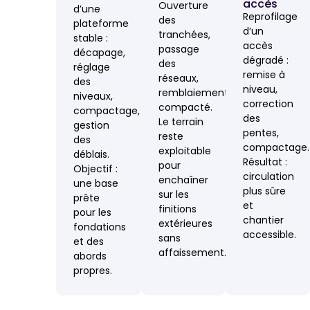
accès
Ouverture
d’une
Reprofilage
des
plateforme
d’un
tranchées,
stable :
accès
passage
décapage,
dégradé :
des
réglage
remise à
réseaux,
des
niveau,
remblaiement
niveaux,
correction
compacté.
compactage,
des
Le terrain
gestion
pentes,
reste
des
compactage.
exploitable
déblais.
Résultat :
pour
Objectif :
circulation
enchaîner
une base
plus sûre
sur les
prête
et
finitions
pour les
chantier
extérieures
fondations
accessible.
sans
et des
affaissement.
abords
propres.