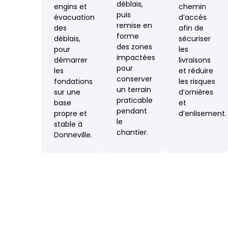
déblais,
engins et
chemin
puis
évacuation
d’accès
remise en
des
afin de
forme
déblais,
sécuriser
des zones
pour
les
impactées
démarrer
livraisons
pour
les
et réduire
conserver
fondations
les risques
un terrain
sur une
d’ornières
praticable
base
et
pendant
propre et
d’enlisement.
le
stable à
chantier.
Donneville.