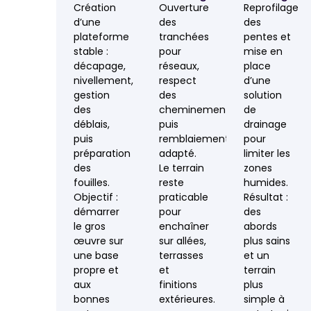
Création
Ouverture
Reprofilage
d’une
des
des
plateforme
tranchées
pentes et
stable :
pour
mise en
décapage,
réseaux,
place
nivellement,
respect
d’une
gestion
des
solution
des
cheminements,
de
déblais,
puis
drainage
puis
remblaiement
pour
préparation
adapté.
limiter les
des
Le terrain
zones
fouilles.
reste
humides.
Objectif :
praticable
Résultat :
démarrer
pour
des
le gros
enchaîner
abords
œuvre sur
sur allées,
plus sains
une base
terrasses
et un
propre et
et
terrain
aux
finitions
plus
bonnes
extérieures.
simple à