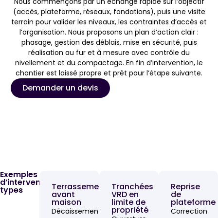
Nous commençons par un échange rapide sur l’objectif
(accès, plateforme, réseaux, fondations), puis une visite
terrain pour valider les niveaux, les contraintes d’accès et
l’organisation. Nous proposons un plan d’action clair :
phasage, gestion des déblais, mise en sécurité, puis
réalisation au fur et à mesure avec contrôle du
nivellement et du compactage. En fin d’intervention, le
chantier est laissé propre et prêt pour l’étape suivante.
Demander un devis
Exemples
d’interventions
Terrassement
Tranchées
Reprise
types
avant
VRD en
de
maison
limite de
plateforme
propriété
Décaissement,
Correction