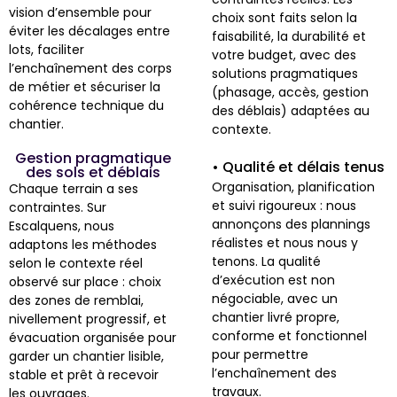
vision d’ensemble pour
choix sont faits selon la
éviter les décalages entre
faisabilité, la durabilité et
lots, faciliter
votre budget, avec des
l’enchaînement des corps
solutions pragmatiques
de métier et sécuriser la
(phasage, accès, gestion
cohérence technique du
des déblais) adaptées au
chantier.
contexte.
Gestion pragmatique
• Qualité et délais tenus
des sols et déblais
Organisation, planification
Chaque terrain a ses
et suivi rigoureux : nous
contraintes. Sur
annonçons des plannings
Escalquens, nous
réalistes et nous nous y
adaptons les méthodes
tenons. La qualité
selon le contexte réel
d’exécution est non
observé sur place : choix
négociable, avec un
des zones de remblai,
chantier livré propre,
nivellement progressif, et
conforme et fonctionnel
évacuation organisée pour
pour permettre
garder un chantier lisible,
l’enchaînement des
stable et prêt à recevoir
travaux.
les ouvrages.