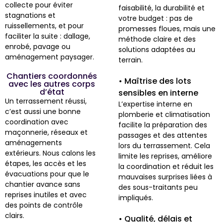
collecte pour éviter
faisabilité, la durabilité et
stagnations et
votre budget : pas de
ruissellements, et pour
promesses floues, mais une
faciliter la suite : dallage,
méthode claire et des
enrobé, pavage ou
solutions adaptées au
aménagement paysager.
terrain.
Chantiers coordonnés
• Maîtrise des lots
avec les autres corps
d’état
sensibles en interne
Un terrassement réussi,
L’expertise interne en
c’est aussi une bonne
plomberie et climatisation
coordination avec
facilite la préparation des
maçonnerie, réseaux et
passages et des attentes
aménagements
lors du terrassement. Cela
extérieurs. Nous calons les
limite les reprises, améliore
étapes, les accès et les
la coordination et réduit les
évacuations pour que le
mauvaises surprises liées à
chantier avance sans
des sous-traitants peu
reprises inutiles et avec
impliqués.
des points de contrôle
clairs.
• Qualité, délais et