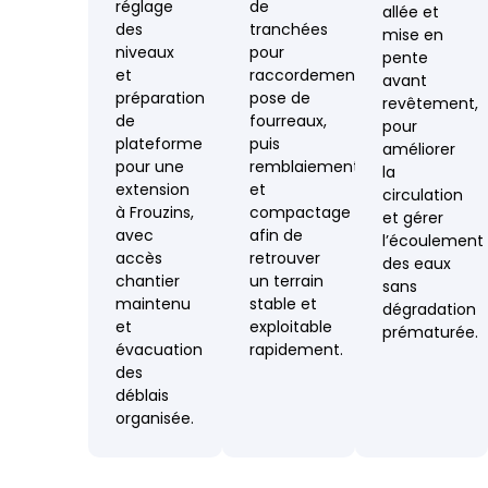
réglage
de
allée et
des
tranchées
mise en
niveaux
pour
pente
et
raccordements,
avant
préparation
pose de
revêtement,
de
fourreaux,
pour
plateforme
puis
améliorer
pour une
remblaiement
la
extension
et
circulation
à Frouzins,
compactage
et gérer
avec
afin de
l’écoulement
accès
retrouver
des eaux
chantier
un terrain
sans
maintenu
stable et
dégradation
et
exploitable
prématurée.
évacuation
rapidement.
des
déblais
organisée.