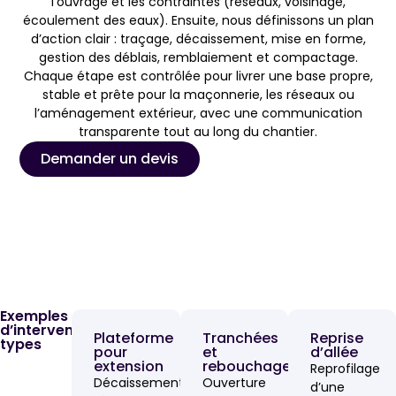
l’ouvrage et les contraintes (réseaux, voisinage,
écoulement des eaux). Ensuite, nous définissons un plan
d’action clair : traçage, décaissement, mise en forme,
gestion des déblais, remblaiement et compactage.
Chaque étape est contrôlée pour livrer une base propre,
stable et prête pour la maçonnerie, les réseaux ou
l’aménagement extérieur, avec une communication
transparente tout au long du chantier.
Demander un devis
Exemples
d’interventions
Plateforme
Tranchées
Reprise
types
pour
et
d’allée
extension
rebouchage
Reprofilage
Décaissement,
Ouverture
d’une