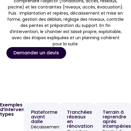
comprendre l’objectif (fondations, accès, réseaux,
piscine) et les contraintes (niveaux, accès, évacuation).
Puis : implantation et repères, décaissement et mise en
forme, gestion des déblais, réglage des niveaux, contrôle
des pentes et préparation du support. En fin
d’intervention, le chantier est laissé propre, exploitable,
avec des étapes expliquées et un planning cohérent
pour la suite.
Demander un devis
Exemples
d’interventions
Plateforme
Tranchées
Terrain à
types
avant
réseaux
reprendre
dalle
en
après
rénovation
intempéries
Décaissement,