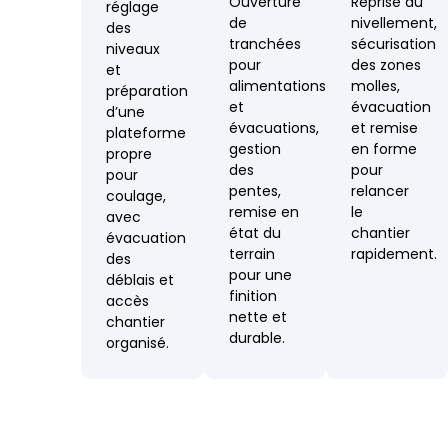
Ouverture
Reprise du
réglage
de
nivellement,
des
tranchées
sécurisation
niveaux
pour
des zones
et
alimentations
molles,
préparation
et
évacuation
d’une
évacuations,
et remise
plateforme
gestion
en forme
propre
des
pour
pour
pentes,
relancer
coulage,
remise en
le
avec
état du
chantier
évacuation
terrain
rapidement.
des
pour une
déblais et
finition
accès
nette et
chantier
durable.
organisé.