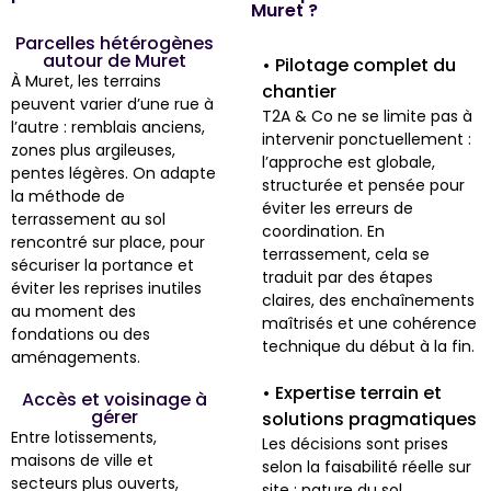
Muret ?
Parcelles hétérogènes
autour de Muret
• Pilotage complet du
À Muret, les terrains
chantier
peuvent varier d’une rue à
T2A & Co ne se limite pas à
l’autre : remblais anciens,
intervenir ponctuellement :
zones plus argileuses,
l’approche est globale,
pentes légères. On adapte
structurée et pensée pour
la méthode de
éviter les erreurs de
terrassement au sol
coordination. En
rencontré sur place, pour
terrassement, cela se
sécuriser la portance et
traduit par des étapes
éviter les reprises inutiles
claires, des enchaînements
au moment des
maîtrisés et une cohérence
fondations ou des
technique du début à la fin.
aménagements.
• Expertise terrain et
Accès et voisinage à
gérer
solutions pragmatiques
Entre lotissements,
Les décisions sont prises
maisons de ville et
selon la faisabilité réelle sur
secteurs plus ouverts,
site : nature du sol