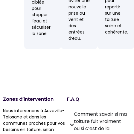
éviter une
pour
ciblée
nouvelle
repartir
pour
prise au
sur une
stopper
vent et
toiture
l’eau et
des
saine et
sécuriser
entrées
cohérente.
la zone.
d’eau.
Zones d’intervention
F.A.Q
Nous intervenons à Auzeville-
Comment savoir si ma
Tolosane et dans les
toiture fuit vraiment
communes proches pour vos
ou si c’est de la
besoins en toiture, selon