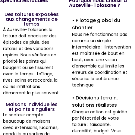
Spécificités locales
Pourquoi nous choisir à
Auzeville-Tolosane ?
Des toitures exposées
aux changements de
• Pilotage global du
temps
chantier
À Auzeville-Tolosane, la
Nous ne fonctionnons pas
toiture doit encaisser des
comme un simple
épisodes de pluie, des
intermédiaire : l’intervention
rafales et des variations
est maîtrisée de bout en
rapides. Nous vérifions en
bout, avec une vision
priorité les points qui
d’ensemble qui limite les
bougent ou se fissurent
erreurs de coordination et
avec le temps : faîtage,
sécurise la cohérence
rives, solins et raccords, là
technique.
où les infiltrations
démarrent le plus souvent.
• Décisions terrain,
Maisons individuelles
solutions réalistes
et points singuliers
Chaque action est guidée
Le secteur compte
par l’état réel de votre
beaucoup de maisons
toiture : faisabilité,
avec extensions, lucarnes,
durabilité, budget. Vous
conduits ou sorties de