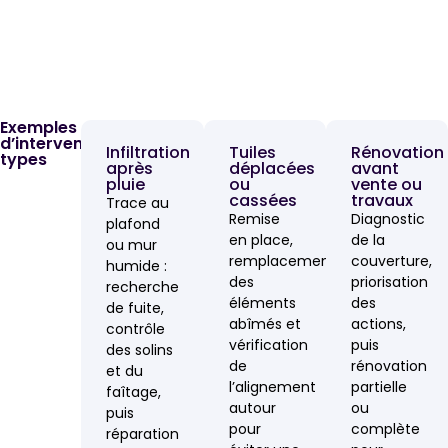
Exemples
d’interventions
Infiltration
Tuiles
Rénovation
types
après
déplacées
avant
pluie
ou
vente ou
cassées
travaux
Trace au
Remise
Diagnostic
plafond
en place,
de la
ou mur
remplacement
couverture,
humide :
des
priorisation
recherche
éléments
des
de fuite,
abîmés et
actions,
contrôle
vérification
puis
des solins
de
rénovation
et du
l’alignement
partielle
faîtage,
autour
ou
puis
pour
complète
réparation