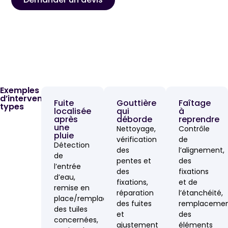
Exemples
d’interventions
Fuite
Gouttière
Faîtage
types
localisée
qui
à
après
déborde
reprendre
une
Nettoyage,
Contrôle
pluie
vérification
de
Détection
des
l’alignement,
de
pentes et
des
l’entrée
des
fixations
d’eau,
fixations,
et de
remise en
réparation
l’étanchéité,
place/remplacement
des fuites
remplaceme
des tuiles
et
des
concernées,
ajustement
éléments