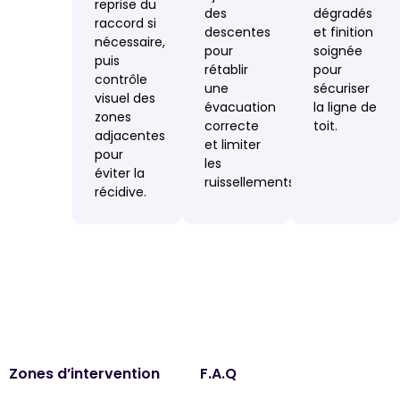
reprise du
des
dégradés
raccord si
descentes
et finition
nécessaire,
pour
soignée
puis
rétablir
pour
contrôle
une
sécuriser
visuel des
évacuation
la ligne de
zones
correcte
toit.
adjacentes
et limiter
pour
les
éviter la
ruissellements.
récidive.
Zones d’intervention
F.A.Q