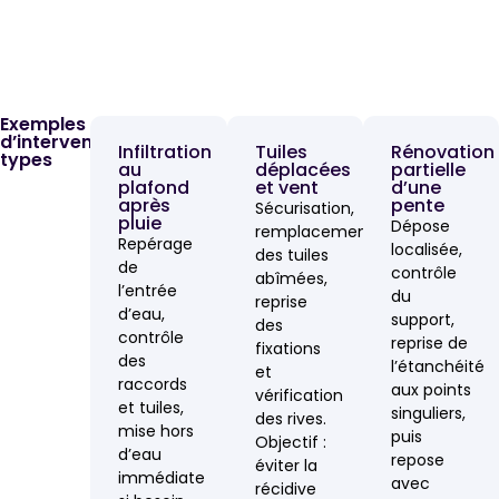
Exemples
d’interventions
Infiltration
Tuiles
Rénovation
types
au
déplacées
partielle
plafond
et vent
d’une
après
pente
Sécurisation,
pluie
Dépose
remplacement
Repérage
localisée,
des tuiles
de
contrôle
abîmées,
l’entrée
du
reprise
d’eau,
support,
des
contrôle
reprise de
fixations
des
l’étanchéité
et
raccords
aux points
vérification
et tuiles,
singuliers,
des rives.
mise hors
puis
Objectif :
d’eau
repose
éviter la
immédiate
avec
récidive