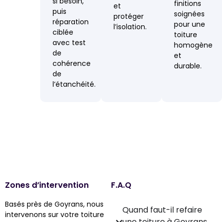
si besoin,
finitions
et
puis
soignées
protéger
réparation
pour une
l’isolation.
ciblée
toiture
avec test
homogène
de
et
cohérence
durable.
de
l’étanchéité.
Zones d’intervention
F.A.Q
Basés près de Goyrans, nous
Quand faut-il refaire
intervenons sur votre toiture
une toiture à Goyrans