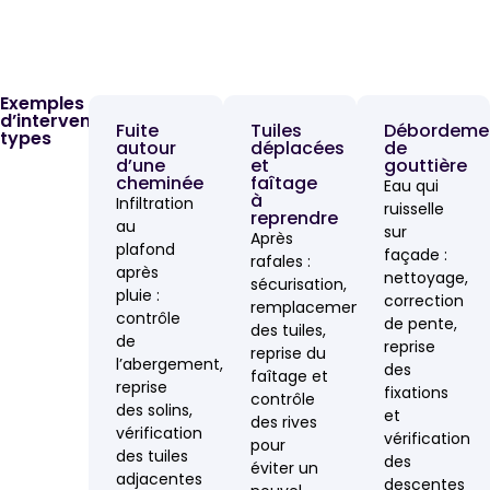
Exemples
d’interventions
Fuite
Tuiles
Débordeme
types
autour
déplacées
de
d’une
et
gouttière
cheminée
faîtage
Eau qui
à
Infiltration
ruisselle
reprendre
au
sur
Après
plafond
façade :
rafales :
après
nettoyage,
sécurisation,
pluie :
correction
remplacement
contrôle
de pente,
des tuiles,
de
reprise
reprise du
l’abergement,
des
faîtage et
reprise
fixations
contrôle
des solins,
et
des rives
vérification
vérification
pour
des tuiles
des
éviter un
adjacentes
descentes