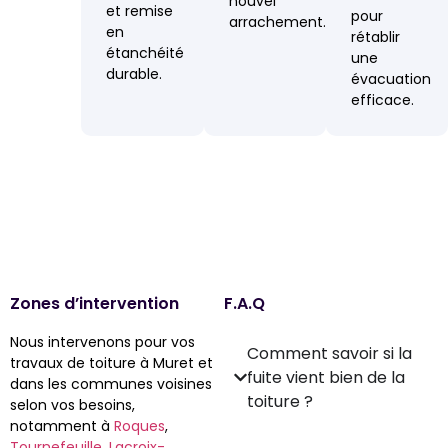
nouvel
et remise
pour
arrachement.
en
rétablir
étanchéité
une
durable.
évacuation
efficace.
Zones d’intervention
F.A.Q
Nous intervenons pour vos
Comment savoir si la
travaux de toiture à Muret et
fuite vient bien de la
dans les communes voisines
toiture ?
selon vos besoins,
notamment à
Roques
,
Tournefeuille
,
Lacroix-