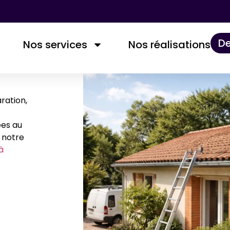
De
Nos services
Nos réalisations​
ration,
ées au
i notre
à