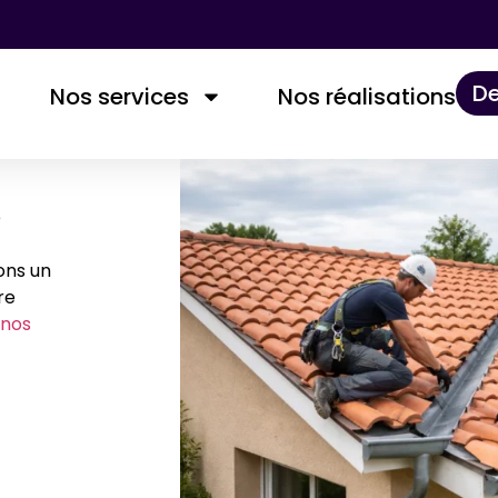
De
Nos services
Nos réalisations​
e
ons un
re
nos