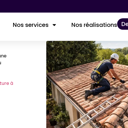
De
Nos services
Nos réalisations​
 une
u
ture à