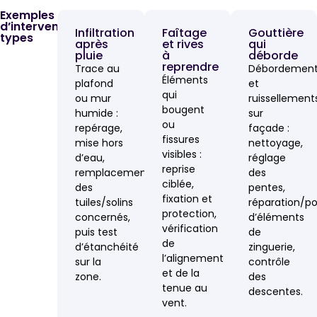
Exemples
d’interventions
Infiltration
Faîtage
Gouttière
types
après
et rives
qui
pluie
à
déborde
reprendre
Trace au
Débordement
Éléments
plafond
et
qui
ou mur
ruissellement
bougent
humide :
sur
ou
repérage,
façade :
fissures
mise hors
nettoyage,
visibles :
d’eau,
réglage
reprise
remplacement
des
ciblée,
des
pentes,
fixation et
tuiles/solins
réparation/p
protection,
concernés,
d’éléments
vérification
puis test
de
de
d’étanchéité
zinguerie,
l’alignement
sur la
contrôle
et de la
zone.
des
tenue au
descentes.
vent.